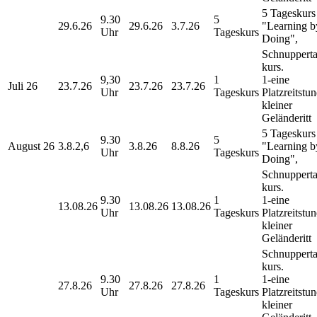
5 Tageskurs
9.30
5
29.6.26
29.6.26
3.7.26
"Learning b
Uhr
Tageskurs
Doing",
Schnupperta
kurs.
9,30
1
1-eine
Juli 26
23.7.26
23.7.26
23.7.26
Uhr
Tageskurs
Platzreitstu
kleiner
Geländeritt
5 Tageskurs
9.30
5
August 26
3.8.2,6
3.8.26
8.8.26
"Learning b
Uhr
Tageskurs
Doing",
Schnupperta
kurs.
9.30
1
1-eine
13.08.26
13.08.26
13.08.26
Uhr
Tageskurs
Platzreitstu
kleiner
Geländeritt
Schnupperta
kurs.
9.30
1
1-eine
27.8.26
27.8.26
27.8.26
Uhr
Tageskurs
Platzreitstu
kleiner