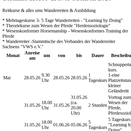
Reitkurse & alles ums Wanderreiten & Ausbildung
* Mehrtageskurse 3- 5 Tage Wanderreiten - "Learning by Doing"
* Theoriekurse zum Wesen der Pferde "Herdensoziologie"
* Wesenskonformer Horsemanship - Wesenskonformes Training der
Pferde
* Wanderreiter -Stammtische des Verbandes der Wanderreiter
Sachsens "VWS e.V."
Anreise
Monat
um
von
bis
Dauer
Bescheib
am
Schnupperta
kurs.
9.30
1
1-eine
Mai
28.05.26
28.05.26
28.05.26
Uhr
Tageskurs
Platzreitstu
kleiner
Geländeritt
31.05.26
Vortrag zum
18.00
(ca.
Wesen der
31.05.26
31.05.26
2 Stunden
Uhr
20.00
Pferde,
Uhr)
Pferdesozio
5 Tageskurs
18.00
5
31.05.26
01.06.26
05.06.26
"Learning b
Uhr
Tageskurs
Doing",