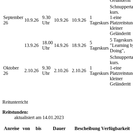
Geländeritt
Schnupperta
kurs.
September
9.30
1
1-eine
10.9.26
10.9.26
10.9.26
26
Uhr
Tageskurs
Platzreitstu
kleiner
Geländeritt
5 Tageskurs
18.00
5
13.9.26
14.9.26
18.9.26
"Learning b
Uhr
Tageskurs
Doing",
Schnupperta
kurs.
Oktober
9.30
1
1-eine
2.10.26
2.10.26
2.10.26
26
Uhr
Tageskurs
Platzreitstu
kleiner
Geländeritt
Reitunterricht
Reitstunden:
aktualisiert am 14.01.2023
Anreise
von
bis
Dauer
Bescheibung
Verfügbarkeit