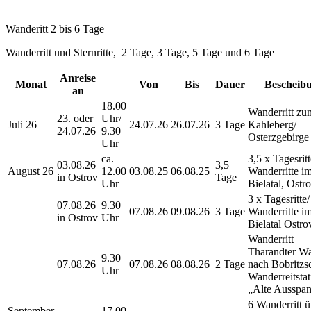
Wanderitt 2 bis 6 Tage
Wanderritt und Sternritte, 2 Tage, 3 Tage, 5 Tage und 6 Tage
Anreise
Monat
Von
Bis
Dauer
Bescheib
an
18.00
Wanderritt zu
23. oder
Uhr/
Juli 26
24.07.26
26.07.26
3 Tage
Kahleberg/
24.07.26
9.30
Osterzgebirge
Uhr
ca.
3,5 x Tagesritt
03.08.26
3,5
August 26
12.00
03.08.25
06.08.25
Wanderritte i
in Ostrov
Tage
Uhr
Bielatal, Ostr
3 x Tagesritte/
07.08.26
9.30
07.08.26
09.08.26
3 Tage
Wanderritte i
in Ostrov
Uhr
Bielatal Ostr
Wanderritt
Tharandter W
9.30
07.08.26
07.08.26
08.08.26
2 Tage
nach Bobritzs
Uhr
Wanderreitstat
„Alte Ausspa
6 Wanderritt ü
September
17.00