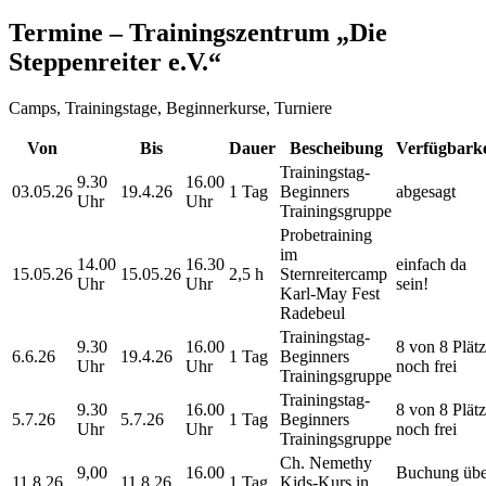
Termine – Trainingszentrum
„
Die
Steppenreiter e.V.
“
Camps, Trainingstage, Beginnerkurse, Turniere
Von
Bis
Dauer
Bescheibung
Verfügbarke
Trainingstag-
9.30
16.00
03.05.26
19.4.26
1 Tag
Beginners
abgesagt
Uhr
Uhr
Trainingsgruppe
Probetraining
im
14.00
16.30
einfach da
15.05.26
15.05.26
2,5 h
Sternreitercamp
Uhr
Uhr
sein!
Karl-May Fest
Radebeul
Trainingstag-
9.30
16.00
8 von 8 Plät
6.6.26
19.4.26
1 Tag
Beginners
Uhr
Uhr
noch frei
Trainingsgruppe
Trainingstag-
9.30
16.00
8 von 8 Plät
5.7.26
5.7.26
1 Tag
Beginners
Uhr
Uhr
noch frei
Trainingsgruppe
Ch. Nemethy
9,00
16.00
Buchung übe
11.8.26
11.8.26
1 Tag
Kids-Kurs in