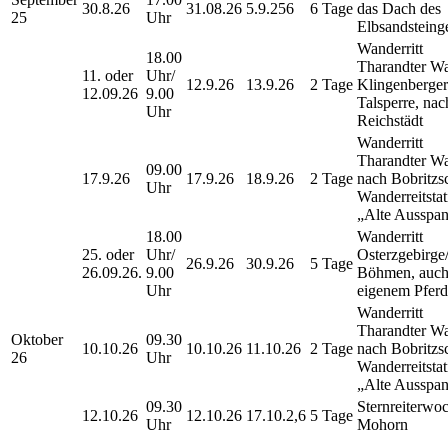
30.8.26
31.08.26
5.9.256
6 Tage
das Dach des
25
Uhr
Elbsandsteing
Wanderritt
18.00
Tharandter Wa
11. oder
Uhr/
12.9.26
13.9.26
2 Tage
Klingenberger
12.09.26
9.00
Talsperre, nac
Uhr
Reichstädt
Wanderritt
Tharandter W
09.00
17.9.26
17.9.26
18.9.26
2 Tage
nach Bobritzs
Uhr
Wanderreitstat
„Alte Ausspa
18.00
Wanderritt
25. oder
Uhr/
Osterzgebirge
26.9.26
30.9.26
5 Tage
26.09.26.
9.00
Böhmen, auch
Uhr
eigenem Pferd
Wanderritt
Tharandter W
Oktober
09.30
10.10.26
10.10.26
11.10.26
2 Tage
nach Bobritzs
26
Uhr
Wanderreitstat
„Alte Ausspa
09.30
Sternreiterwo
12.10.26
12.10.26
17.10.2,6
5 Tage
Uhr
Mohorn