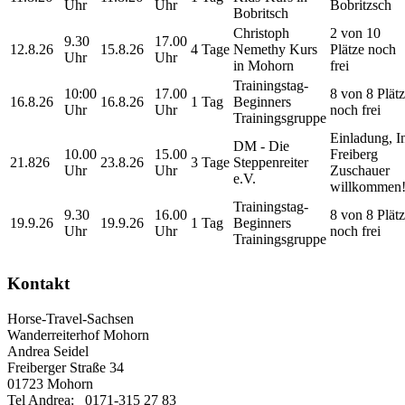
Uhr
Uhr
Bobritzsch
Bobritsch
Christoph
2 von 10
9.30
17.00
12.8.26
15.8.26
4 Tage
Nemethy Kurs
Plätze noch
Uhr
Uhr
in Mohorn
frei
Trainingstag-
10:00
17.00
8 von 8 Plät
16.8.26
16.8.26
1 Tag
Beginners
Uhr
Uhr
noch frei
Trainingsgruppe
Einladung, I
DM - Die
10.00
15.00
Freiberg
21.826
23.8.26
3 Tage
Steppenreiter
Uhr
Uhr
Zuschauer
e.V.
willkommen
Trainingstag-
9.30
16.00
8 von 8 Plät
19.9.26
19.9.26
1 Tag
Beginners
Uhr
Uhr
noch frei
Trainingsgruppe
Kontakt
Horse-Travel-Sachsen
Wanderreiterhof Mohorn
Andrea Seidel
Freiberger Straße 34
01723 Mohorn
Tel Andrea: 0171-315 27 83