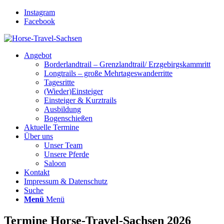
Instagram
Facebook
Angebot
Borderlandtrail – Grenzlandtrail/ Erzgebirgskammritt
Longtrails – große Mehrtageswanderritte
Tagesritte
(Wieder)Einsteiger
Einsteiger & Kurztrails
Ausbildung
Bogenschießen
Aktuelle Termine
Über uns
Unser Team
Unsere Pferde
Saloon
Kontakt
Impressum & Datenschutz
Suche
Menü
Menü
Termine Horse-Travel-Sachsen 2026