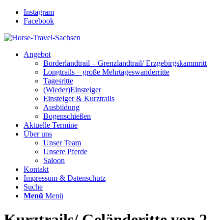
Instagram
Facebook
Angebot
Borderlandtrail – Grenzlandtrail/ Erzgebirgskammritt
Longtrails – große Mehrtageswanderritte
Tagesritte
(Wieder)Einsteiger
Einsteiger & Kurztrails
Ausbildung
Bogenschießen
Aktuelle Termine
Über uns
Unser Team
Unsere Pferde
Saloon
Kontakt
Impressum & Datenschutz
Suche
Menü
Menü
Kurztrails/ Geländeritte von 2