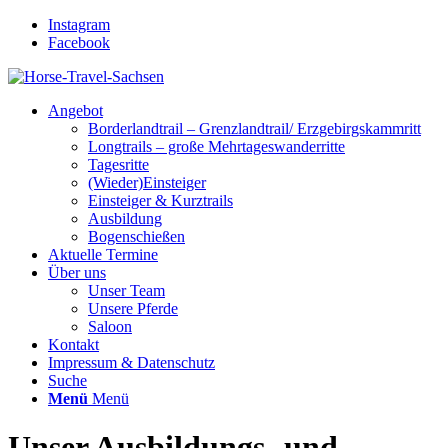
Instagram
Facebook
Angebot
Borderlandtrail – Grenzlandtrail/ Erzgebirgskammritt
Longtrails – große Mehrtageswanderritte
Tagesritte
(Wieder)Einsteiger
Einsteiger & Kurztrails
Ausbildung
Bogenschießen
Aktuelle Termine
Über uns
Unser Team
Unsere Pferde
Saloon
Kontakt
Impressum & Datenschutz
Suche
Menü
Menü
Unser Ausbildungs- und