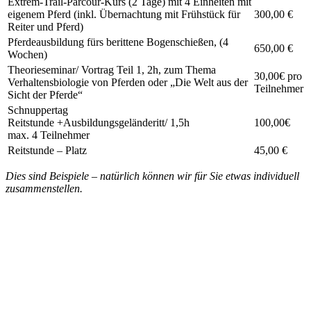
Extrem-Trail-Parcour-Kurs (2 Tage) mit 4 Einheiten mit
eigenem Pferd (inkl. Übernachtung mit Frühstück für
300,00 €
Reiter und Pferd)
Pferdeausbildung fürs berittene Bogenschießen, (4
650,00 €
Wochen)
Theorieseminar/ Vortrag Teil 1, 2h, zum Thema
30,00€ pro
Verhaltensbiologie von Pferden oder „Die Welt aus der
Teilnehmer
Sicht der Pferde“
Schnuppertag
Reitstunde +Ausbildungsgeländeritt/ 1,5h
100,00€
max. 4 Teilnehmer
Reitstunde – Platz
45,00 €
Dies sind Beispiele – natürlich können wir für Sie etwas individuell
zusammenstellen.