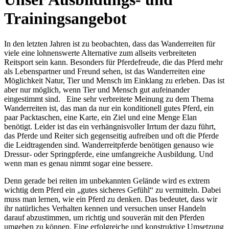
Trainingsangebot
In den letzten Jahren ist zu beobachten, dass das Wanderreiten für
viele eine lohnenswerte Alternative zum allseits verbreiteten
Reitsport sein kann. Besonders für Pferdefreude, die das Pferd mehr
als Lebenspartner und Freund sehen, ist das Wanderreiten eine
Möglichkeit Natur, Tier und Mensch im Einklang zu erleben. Das ist
aber nur möglich, wenn Tier und Mensch gut aufeinander
eingestimmt sind. Eine sehr verbreitete Meinung zu dem Thema
Wanderreiten ist, das man da nur ein konditionell gutes Pferd, ein
paar Packtaschen, eine Karte, ein Ziel und eine Menge Elan
benötigt. Leider ist das ein verhängnisvoller Irrtum der dazu führt,
das Pferde und Reiter sich gegenseitig aufreiben und oft die Pferde
die Leidtragenden sind. Wanderreitpferde benötigen genauso wie
Dressur- oder Springpferde, eine umfangreiche Ausbildung. Und
wenn man es genau nimmt sogar eine bessere.
Denn gerade bei reiten im unbekannten Gelände wird es extrem
wichtig dem Pferd ein „gutes sicheres Gefühl“ zu vermitteln. Dabei
muss man lernen, wie ein Pferd zu denken. Das bedeutet, dass wir
ihr natürliches Verhalten kennen und versuchen unser Handeln
darauf abzustimmen, um richtig und souverän mit den Pferden
umgehen zu können. Eine erfolgreiche und konstruktive Umsetzung