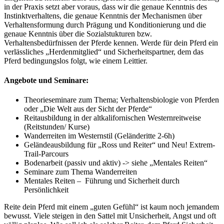
in der Praxis setzt aber voraus, dass wir die genaue Kenntnis des
Instinktverhaltens, die genaue Kenntnis der Mechanismen über
Verhaltensformung durch Prägung und Konditionierung und die
genaue Kenntnis über die Sozialstukturen bzw.
Verhaltensbedürfnissen der Pferde kennen. Werde für dein Pferd ein
verlässliches „Herdenmitglied“ und Sicherheitspartner, dem das
Pferd bedingungslos folgt, wie einem Leittier.
Angebote und Seminare:
Theorieseminare zum Thema; Verhaltensbiologie von Pferden
oder „Die Welt aus der Sicht der Pferde“
Reitausbildung in der altkalifornischen Westernreitweise
(Reitstunden/ Kurse)
Wanderreiten im Westernstil (Geländeritte 2-6h)
Geländeausbildung für „Ross und Reiter“ und Neu! Extrem-
Trail-Parcours
Bodenarbeit (passiv und aktiv) -> siehe „Mentales Reiten“
Seminare zum Thema Wanderreiten
Mentales Reiten – Führung und Sicherheit durch
Persönlichkeit
Reite dein Pferd mit einem „guten Gefühl“ ist kaum noch jemandem
bewusst. Viele steigen in den Sattel mit Unsicherheit, Angst und oft