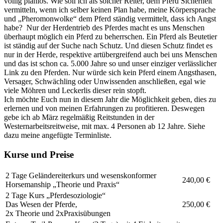
völlig planlos. Wie soll ich als solcher Reiter, dem Pferd Sicherheit
vermitteln, wenn ich selber keinen Plan habe, meine Körpersprache
und „Pheromonwolke“ dem Pferd ständig vermittelt, dass ich Angst
habe? Nur der Herdentrieb des Pferdes macht es uns Menschen
überhaupt möglich ein Pferd zu beherrschen. Ein Pferd als Beutetier
ist ständig auf der Suche nach Schutz. Und diesen Schutz findet es
nur in der Herde, respektive artübergreifend auch bei uns Menschen
und das ist schon ca. 5.000 Jahre so und unser einziger verlässlicher
Link zu den Pferden. Nur würde sich kein Pferd einem Angsthasen,
Versager, Schwächling oder Unwissenden anschließen, egal wie
viele Möhren und Leckerlis dieser rein stopft.
Ich möchte Euch nun in diesem Jahr die Möglichkeit geben, dies zu
erlernen und von meinen Erfahrungen zu profitieren. Deswegen
gebe ich ab März regelmäßig Reitstunden in der
Westernarbeitsreitweise, mit max. 4 Personen ab 12 Jahre. Siehe
dazu meine angefügte Terminliste.
Kurse und Preise
2 Tage Geländereiterkurs und wesenskonformer
240,00 €
Horsemanship „Theorie und Praxis“
2 Tage Kurs „Pferdesoziologie“
Das Wesen der Pferde,
250,00 €
2x Theorie und 2xPraxisübungen