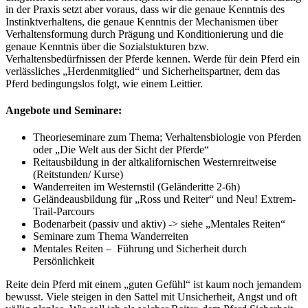
in der Praxis setzt aber voraus, dass wir die genaue Kenntnis des
Instinktverhaltens, die genaue Kenntnis der Mechanismen über
Verhaltensformung durch Prägung und Konditionierung und die
genaue Kenntnis über die Sozialstukturen bzw.
Verhaltensbedürfnissen der Pferde kennen. Werde für dein Pferd ein
verlässliches „Herdenmitglied“ und Sicherheitspartner, dem das
Pferd bedingungslos folgt, wie einem Leittier.
Angebote und Seminare:
Theorieseminare zum Thema; Verhaltensbiologie von Pferden
oder „Die Welt aus der Sicht der Pferde“
Reitausbildung in der altkalifornischen Westernreitweise
(Reitstunden/ Kurse)
Wanderreiten im Westernstil (Geländeritte 2-6h)
Geländeausbildung für „Ross und Reiter“ und Neu! Extrem-
Trail-Parcours
Bodenarbeit (passiv und aktiv) -> siehe „Mentales Reiten“
Seminare zum Thema Wanderreiten
Mentales Reiten – Führung und Sicherheit durch
Persönlichkeit
Reite dein Pferd mit einem „guten Gefühl“ ist kaum noch jemandem
bewusst. Viele steigen in den Sattel mit Unsicherheit, Angst und oft