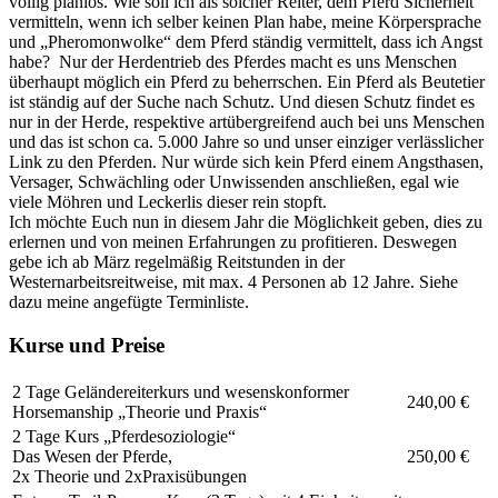
völlig planlos. Wie soll ich als solcher Reiter, dem Pferd Sicherheit
vermitteln, wenn ich selber keinen Plan habe, meine Körpersprache
und „Pheromonwolke“ dem Pferd ständig vermittelt, dass ich Angst
habe? Nur der Herdentrieb des Pferdes macht es uns Menschen
überhaupt möglich ein Pferd zu beherrschen. Ein Pferd als Beutetier
ist ständig auf der Suche nach Schutz. Und diesen Schutz findet es
nur in der Herde, respektive artübergreifend auch bei uns Menschen
und das ist schon ca. 5.000 Jahre so und unser einziger verlässlicher
Link zu den Pferden. Nur würde sich kein Pferd einem Angsthasen,
Versager, Schwächling oder Unwissenden anschließen, egal wie
viele Möhren und Leckerlis dieser rein stopft.
Ich möchte Euch nun in diesem Jahr die Möglichkeit geben, dies zu
erlernen und von meinen Erfahrungen zu profitieren. Deswegen
gebe ich ab März regelmäßig Reitstunden in der
Westernarbeitsreitweise, mit max. 4 Personen ab 12 Jahre. Siehe
dazu meine angefügte Terminliste.
Kurse und Preise
2 Tage Geländereiterkurs und wesenskonformer
240,00 €
Horsemanship „Theorie und Praxis“
2 Tage Kurs „Pferdesoziologie“
Das Wesen der Pferde,
250,00 €
2x Theorie und 2xPraxisübungen