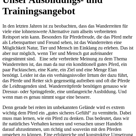
Trainingsangebot
In den letzten Jahren ist zu beobachten, dass das Wanderreiten für
viele eine lohnenswerte Alternative zum allseits verbreiteten
Reitsport sein kann. Besonders für Pferdefreude, die das Pferd mehr
als Lebenspartner und Freund sehen, ist das Wanderreiten eine
Möglichkeit Natur, Tier und Mensch im Einklang zu erleben. Das ist
aber nur möglich, wenn Tier und Mensch gut aufeinander
eingestimmt sind. Eine sehr verbreitete Meinung zu dem Thema
Wanderreiten ist, das man da nur ein konditionell gutes Pferd, ein
paar Packtaschen, eine Karte, ein Ziel und eine Menge Elan
benötigt. Leider ist das ein verhängnisvoller Irrtum der dazu führt,
das Pferde und Reiter sich gegenseitig aufreiben und oft die Pferde
die Leidtragenden sind. Wanderreitpferde benötigen genauso wie
Dressur- oder Springpferde, eine umfangreiche Ausbildung. Und
wenn man es genau nimmt sogar eine bessere.
Denn gerade bei reiten im unbekannten Gelände wird es extrem
wichtig dem Pferd ein „gutes sicheres Gefühl“ zu vermitteln. Dabei
muss man lernen, wie ein Pferd zu denken. Das bedeutet, dass wir
ihr natürliches Verhalten kennen und versuchen unser Handeln
darauf abzustimmen, um richtig und souverän mit den Pferden
umgehen zu können. Eine erfolgreiche und konstruktive Umsetzung