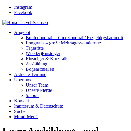
Instagram
Facebook
Angebot
Borderlandtrail – Grenzlandtrail/ Erzgebirgskammritt
Longtrails – große Mehrtageswanderritte
Tagesritte
(Wieder)Einsteiger
Einsteiger & Kurztrails
Ausbildung
Bogenschießen
Aktuelle Termine
Über uns
Unser Team
Unsere Pferde
Saloon
Kontakt
Impressum & Datenschutz
Suche
Menü
Menü
Unser Ausbildungs- und