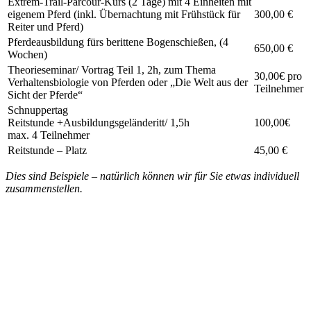
Extrem-Trail-Parcour-Kurs (2 Tage) mit 4 Einheiten mit
eigenem Pferd (inkl. Übernachtung mit Frühstück für
300,00 €
Reiter und Pferd)
Pferdeausbildung fürs berittene Bogenschießen, (4
650,00 €
Wochen)
Theorieseminar/ Vortrag Teil 1, 2h, zum Thema
30,00€ pro
Verhaltensbiologie von Pferden oder „Die Welt aus der
Teilnehmer
Sicht der Pferde“
Schnuppertag
Reitstunde +Ausbildungsgeländeritt/ 1,5h
100,00€
max. 4 Teilnehmer
Reitstunde – Platz
45,00 €
Dies sind Beispiele – natürlich können wir für Sie etwas individuell
zusammenstellen.